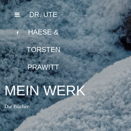
DR. UTE
HAESE &
TORSTEN
PRAWITT
MEIN WERK
Die Bücher