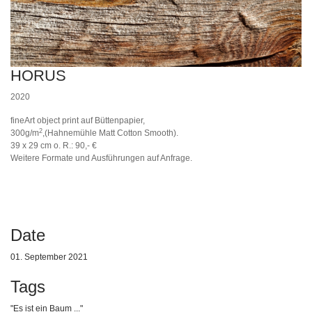
HORUS
2020
fineArt object print auf Büttenpapier,
2
300g/m
,(Hahnemühle Matt Cotton Smooth).
39 x 29 cm o. R.: 90,- €
Weitere Formate und Ausführungen auf Anfrage.
Date
01. September 2021
Tags
"Es ist ein Baum ..."